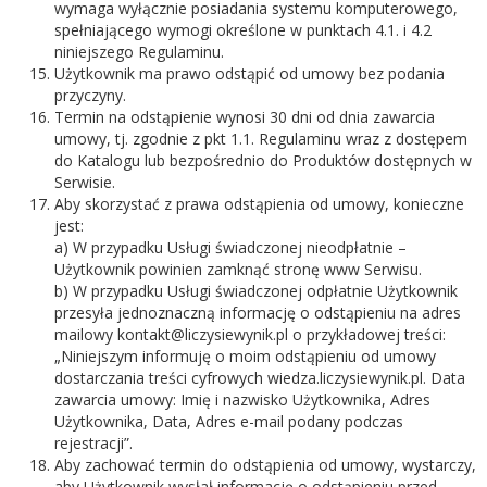
wymaga wyłącznie posiadania systemu komputerowego,
spełniającego wymogi określone w punktach 4.1. i 4.2
niniejszego Regulaminu.
Użytkownik ma prawo odstąpić od umowy bez podania
przyczyny.
Termin na odstąpienie wynosi 30 dni od dnia zawarcia
umowy, tj. zgodnie z pkt 1.1. Regulaminu wraz z dostępem
do Katalogu lub bezpośrednio do Produktów dostępnych w
Serwisie.
Aby skorzystać z prawa odstąpienia od umowy, konieczne
jest:
a) W przypadku Usługi świadczonej nieodpłatnie –
Użytkownik powinien zamknąć stronę www Serwisu.
b) W przypadku Usługi świadczonej odpłatnie Użytkownik
przesyła jednoznaczną informację o odstąpieniu na adres
mailowy kontakt@liczysiewynik.pl o przykładowej treści:
„Niniejszym informuję o moim odstąpieniu od umowy
dostarczania treści cyfrowych wiedza.liczysiewynik.pl. Data
zawarcia umowy: Imię i nazwisko Użytkownika, Adres
Użytkownika, Data, Adres e-mail podany podczas
rejestracji”.
Aby zachować termin do odstąpienia od umowy, wystarczy,
aby Użytkownik wysłał informację o odstąpieniu przed