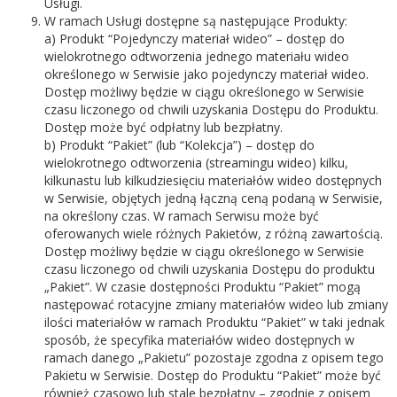
Usługi.
W ramach Usługi dostępne są następujące Produkty:
a) Produkt “Pojedynczy materiał wideo” – dostęp do
wielokrotnego odtworzenia jednego materiału wideo
określonego w Serwisie jako pojedynczy materiał wideo.
Dostęp możliwy będzie w ciągu określonego w Serwisie
czasu liczonego od chwili uzyskania Dostępu do Produktu.
Dostęp może być odpłatny lub bezpłatny.
b) Produkt “Pakiet” (lub “Kolekcja”) – dostęp do
wielokrotnego odtworzenia (streamingu wideo) kilku,
kilkunastu lub kilkudziesięciu materiałów wideo dostępnych
w Serwisie, objętych jedną łączną ceną podaną w Serwisie,
na określony czas. W ramach Serwisu może być
oferowanych wiele różnych Pakietów, z różną zawartością.
Dostęp możliwy będzie w ciągu określonego w Serwisie
czasu liczonego od chwili uzyskania Dostępu do produktu
„Pakiet”. W czasie dostępności Produktu “Pakiet” mogą
następować rotacyjne zmiany materiałów wideo lub zmiany
ilości materiałów w ramach Produktu “Pakiet” w taki jednak
sposób, że specyfika materiałów wideo dostępnych w
ramach danego „Pakietu” pozostaje zgodna z opisem tego
Pakietu w Serwisie. Dostęp do Produktu “Pakiet” może być
również czasowo lub stale bezpłatny – zgodnie z opisem