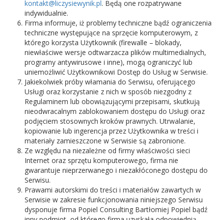
kontakt@liczysiewynik.pl
. Będą one rozpatrywane
indywidualnie.
Firma informuje, iż problemy techniczne bądź ograniczenia
techniczne występujące na sprzęcie komputerowym, z
którego korzysta Użytkownik (firewalle – blokady,
niewłaściwe wersje odtwarzacza plików multimedialnych,
programy antywirusowe i inne), mogą ograniczyć lub
uniemożliwić Użytkownikowi Dostęp do Usług w Serwisie.
Jakiekolwiek próby włamania do Serwisu, oferującego
Usługi oraz korzystanie z nich w sposób niezgodny z
Regulaminem lub obowiązującymi przepisami, skutkują
nieodwracalnym zablokowaniem dostępu do Usługi oraz
podjęciem stosownych kroków prawnych. Utrwalanie,
kopiowanie lub ingerencja przez Użytkownika w treści i
materiały zamieszczone w Serwisie są zabronione.
Ze względu na niezależne od firmy właściwości sieci
Internet oraz sprzętu komputerowego, firma nie
gwarantuje nieprzerwanego i niezakłóconego dostępu do
Serwisu.
Prawami autorskimi do treści i materiałów zawartych w
Serwisie w zakresie funkcjonowania niniejszego Serwisu
dysponuje firma Popiel Consulting Bartłomiej Popiel bądź
inny podmiot, od którego firma uzyskała odpowiednią