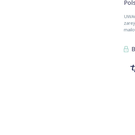
Pol
UWAGA
zarej
mail
B