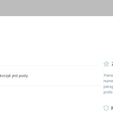
Pami
koszyk jest pusty.
numer
parag
podst
M